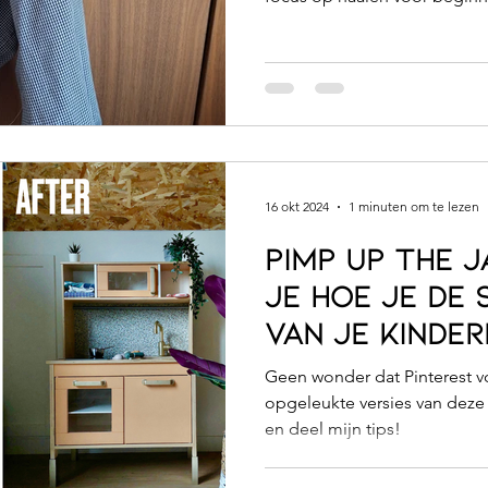
16 okt 2024
1 minuten om te lezen
Pimp up the j
je hoe je de
van je kinder
slechts 5 sta
Geen wonder dat Pinterest v
opgeleukte versies van deze 
en deel mijn tips!