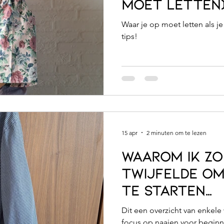
moet letten
Waar je op moet letten als j
tips!
15 apr
2 minuten om te lezen
Waarom ik zo
twijfelde o
te starten…
Dit een overzicht van enkel
focus op naaien voor beginn