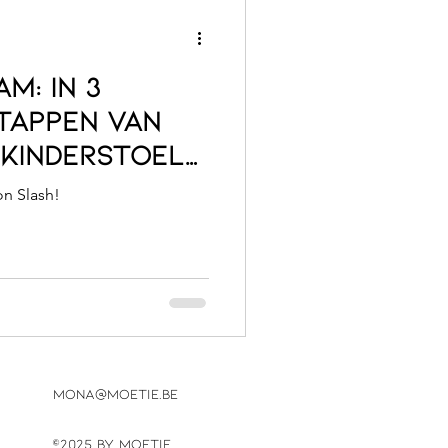
 In 3
tappen van
kinderstoel
k of the
er op Maison Slash!
mona@moetie.be
©2025 by Moetie.