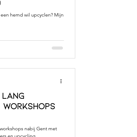
)
e een hemd wil upcyclen? Mijn
 lang
m workshops
e workshops nabij Gent met
ers en upcycling.