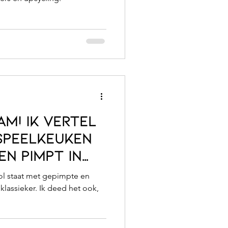
am! ik vertel
 speelkeuken
en pimpt in
ppen.
ol staat met gepimpte en
klassieker. Ik deed het ook,