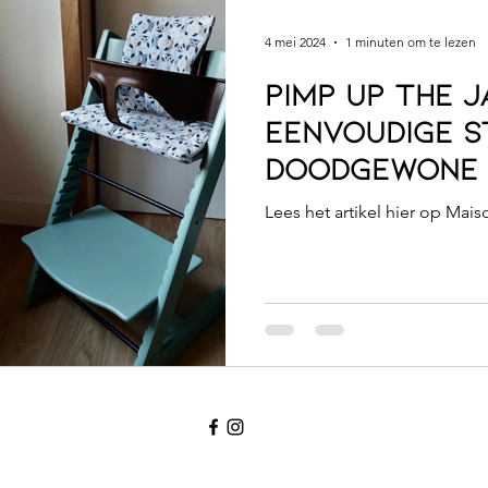
4 mei 2024
1 minuten om te lezen
Pimp up the jam:
eenvoudige s
doodgewone 
naar the tal
Lees het artikel hi
eettafel!