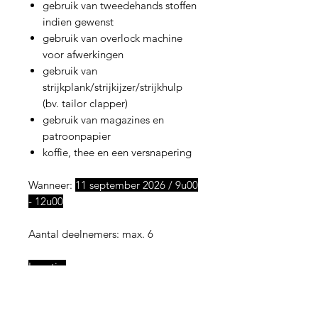
gebruik van tweedehands stoffen
indien gewenst
gebruik van overlock machine
voor afwerkingen
gebruik van
strijkplank/strijkijzer/strijkhulp
(bv. tailor clapper)
gebruik van magazines en
patroonpapier
koffie, thee en een versnapering
Wanneer:
11 september 2026 / 9u00
- 12u00
Aantal deelnemers: max. 6
Locatie:
De vrije naaivoormiddag zal
doorgaan in Vinderhoute, naast
Gent. In het Husette kantoor, waar