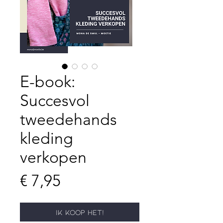
E-book:
Succesvol
tweedehands
kleding
verkopen
Prijs
€ 7,95
Ik koop het!