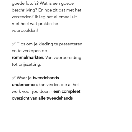
goede foto's? Wat is een goede
beschrijving? En hoe zit dat met het
verzenden? Ik leg het allemaal uit
met heel wat praktische
voorbeelden!
✅ Tips om je kleding te presenteren
en te verkopen op
rommelmarkten.
Van voorbereiding
tot prijszetting.
✅ Waar je
tweedehands
ondernemers
kan vinden die al het
werk voor jou doen -
een compleet
overzicht van alle tweedehands
winkels die verkopen voor
particulieren in Vlaanderen en
Brussel.
Dit e-book is jouw
stap-voor-stap